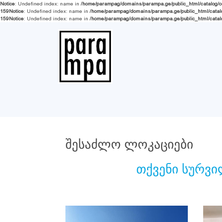
Notice
: Undefined index: name in
/home/parampag/domains/parampa.ge/public_html/catalog/con
159
Notice
: Undefined index: name in
/home/parampag/domains/parampa.ge/public_html/catalog/
159
Notice
: Undefined index: name in
/home/parampag/domains/parampa.ge/public_html/catalog/
შესაძლო ლოკაციები
თქვენი სურვი