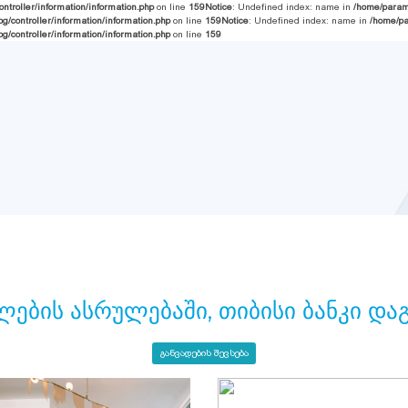
troller/information/information.php
on line
159
Notice
: Undefined index: name in
/home/paramp
controller/information/information.php
on line
159
Notice
: Undefined index: name in
/home/pa
controller/information/information.php
on line
159
ლების ასრულებაში, თიბისი ბანკი და
განვადების შევსება