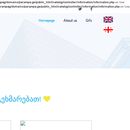
ag/domains/parampa.ge/public_html/catalog/controller/information/information.php
on line
rampag/domains/parampa.ge/public_html/catalog/controller/information/information.php
on line
Homepage
About us
Gifs
გეხმარებათ!